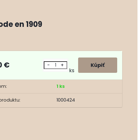
ode en 1909
0 €
-
+
ks
om:
1 ks
produktu:
1000424