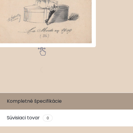
Kompletné špecifikácie
Súvisiaci tovar
0