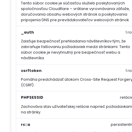
Tento súbor cookie je súčasťou služieb poskytovaných
spoločnosťou Cloudflare – vrátane vyrovnávania záťaže,
doručovania obsahu webových stránok a poskytovania
pripojenia DNS pre prevádzkovateľov webových stránok.
_auth
1 ro
Zaisťuje bezpečnosť prehliadania návštevníkov tým, že
zabraňuje falšovaniu požiadaviek medzi stránkami. Tento
súbor cookie je nevyhnutný pre bezpečnosť webu a
návštevníka.
csrftoken
1 ro
Pomáha predchádzať útokom Cross-Site Request Forger
(CSRF).
PHPSESSID
reláci
Zachováva stav užívateľskej relácie naprieč požiadavkam
na stránky.
rc::a
persistentn