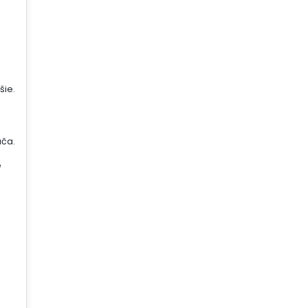
šie.
ača.
é
j