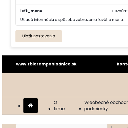
left_menu
neznám
Ukladá informáciu o spôsobe zobrazenia ľavého menu.
Uložiť nastavenia
www.zbierampohladnice.sk kontakt: z
O
Všeobecné obchod
firme
podmienky