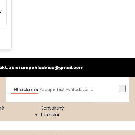
y
bierampohladnice@gmail.com
Hľadanie
né
Kontaktný
formulár