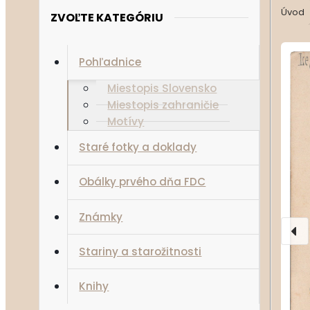
Úvod
ZVOĽTE KATEGÓRIU
Pohľadnice
Miestopis Slovensko
Miestopis zahraničie
Motívy
Staré fotky a doklady
Obálky prvého dňa FDC
Známky
Stariny a starožitnosti
Knihy