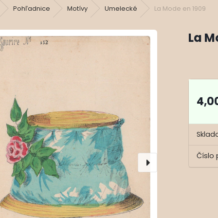
Pohľadnice
Motívy
Umelecké
La Mode en 1909
La M
4,0
Sklad
Číslo 