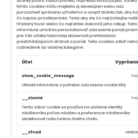
stránky podľa Vašich potrieb, napríklad voľba jazyka.
Vďaka
týmto cookies môžu majitelia aj developeri webu viac
porozumieť správaniu užívateľov a vyvijať stránku tak, aby b
čo najviac prozákaznícka. Teda aby ste čo najrýchlejšie našli
hľadaný tovar alebo čo najľahšie dokončili jeho nákup.
Tieto
informácie umožnia personalizovať zobrazenie ponúk priam
pre Vás vďaka historickej skúsenosti prehliadania
predchádzajúcich stránok a ponúk.
Tieto cookies zatiaľ nebol
roztriedené do vlastnej kategórie.
Účel
Vypršani
show_cookie_message
1 ro
Ukladá informácie o potrebe zobrazenia cookie lišty
__zlcmid
1 ro
Tento súbor cookie sa používa na uloženie identity
návštevníka počas návštev a preferencie návštevníka
deaktivovať našu funkciu živého chatu.
__cfruid
reláci