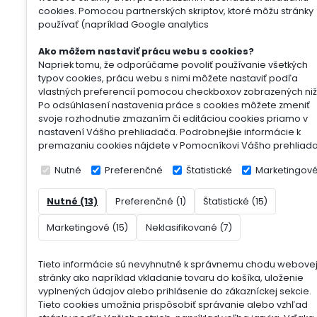
cookies. Pomocou partnerských skriptov, ktoré môžu stránky
používať (napríklad Google analytics
Ako môžem nastaviť prácu webu s cookies?
Napriek tomu, že odporúčame povoliť používanie všetkých
typov cookies, prácu webu s nimi môžete nastaviť podľa
vlastných preferencií pomocou checkboxov zobrazených niž
Po odsúhlasení nastavenia práce s cookies môžete zmeniť
svoje rozhodnutie zmazaním či editáciou cookies priamo v
nastavení Vášho prehliadača. Podrobnejšie informácie k
premazaniu cookies nájdete v Pomocníkovi Vášho prehliad
Nutné
Preferenčné
Štatistické
Marketingov
Nutné (13)
Preferenčné (1)
Štatistické (15)
Marketingové (15)
Neklasifikované (7)
Tieto informácie sú nevyhnutné k správnemu chodu webove
stránky ako napríklad vkladanie tovaru do košíka, uloženie
vyplnených údajov alebo prihlásenie do zákazníckej sekcie.
Tieto cookies umožnia prispôsobiť správanie alebo vzhľad