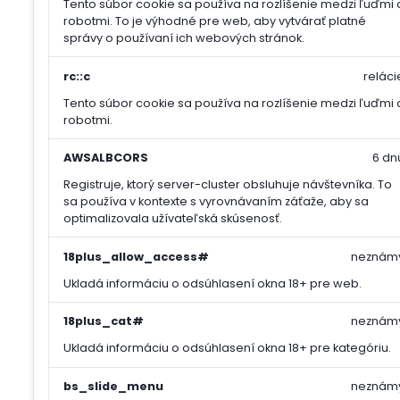
Tento súbor cookie sa používa na rozlíšenie medzi ľuďmi 
robotmi. To je výhodné pre web, aby vytvárať platné
správy o používaní ich webových stránok.
rc::c
reláci
Tento súbor cookie sa používa na rozlíšenie medzi ľuďmi 
robotmi.
AWSALBCORS
6 dn
Registruje, ktorý server-cluster obsluhuje návštevníka. To
sa používa v kontexte s vyrovnávaním záťaže, aby sa
optimalizovala užívateľská skúsenosť.
18plus_allow_access#
neznám
Ukladá informáciu o odsúhlasení okna 18+ pre web.
18plus_cat#
neznám
Ukladá informáciu o odsúhlasení okna 18+ pre kategóriu.
bs_slide_menu
neznám