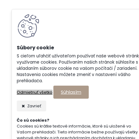
S cieľom uľahčiť užívateľom používať naše webové strán
využívame cookies. Používaním našich stránok súhlasíte s
ukladaním súborov cookie na vašom počítači / zariadení.
Nastavenia cookies môžete zmeniť v nastavení vášho
prehliadača.
Súhlasím
Odmietnuť všetko
Zavrieť
Čo sú cookies?
Cookies sú krátke textové informácie, ktoré sú uložené vo
Vašom prehliadači. Tieto informácie bežne používajú všetky
webové stránky a ich prechádzaním dochádza k ukladaniu