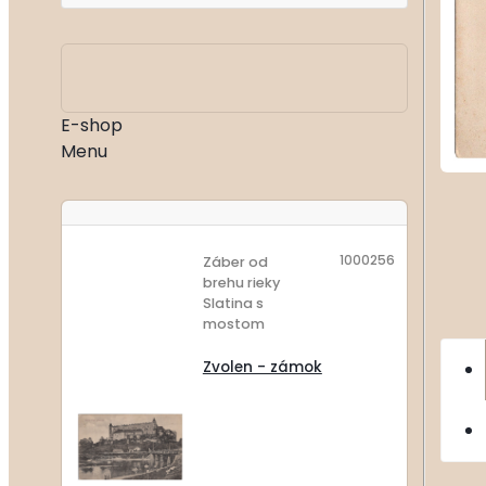
E-shop
Menu
1000256
Záber od
brehu rieky
Slatina s
mostom
Zvolen - zámok