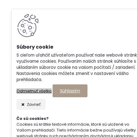
S cieľom uľahčiť užívateľom používať naše webové strán
využívame cookies. Používaním našich stránok súhlasíte s
ukladaním súborov cookie na vašom počítači / zariadení.
Nastavenia cookies môžete zmeniť v nastavení vášho
prehliadača.
Súhlasím
Odmietnuť všetko
Zavrieť
Čo sú cookies?
Cookies sú krátke textové informácie, ktoré sú uložené vo
Vašom prehliadači. Tieto informácie bežne používajú všetky
webové stránky a ich prechádzaním dochádza k ukladaniu