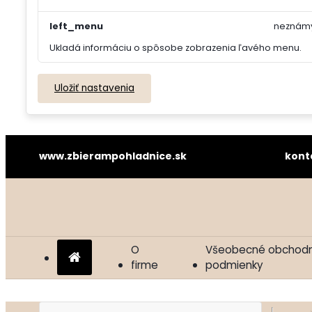
left_menu
neznám
Ukladá informáciu o spôsobe zobrazenia ľavého menu.
Uložiť nastavenia
www.zbierampohladnice.sk kontakt: z
O
Všeobecné obchod
firme
podmienky