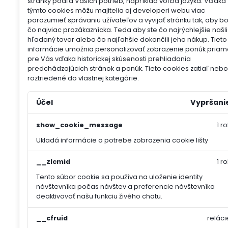
stránky podľa Vašich potrieb, napríklad voľba jazyka.
Vďaka
týmto cookies môžu majitelia aj developeri webu viac
porozumieť správaniu užívateľov a vyvijať stránku tak, aby b
čo najviac prozákaznícka. Teda aby ste čo najrýchlejšie našli
hľadaný tovar alebo čo najľahšie dokončili jeho nákup.
Tieto
informácie umožnia personalizovať zobrazenie ponúk priam
pre Vás vďaka historickej skúsenosti prehliadania
predchádzajúcich stránok a ponúk.
Tieto cookies zatiaľ nebol
roztriedené do vlastnej kategórie.
Účel
Vypršani
show_cookie_message
1 ro
Ukladá informácie o potrebe zobrazenia cookie lišty
__zlcmid
1 ro
Tento súbor cookie sa používa na uloženie identity
návštevníka počas návštev a preferencie návštevníka
deaktivovať našu funkciu živého chatu.
__cfruid
reláci