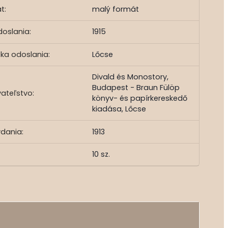
t:
malý formát
doslania:
1915
tka odoslania:
Lőcse
Divald és Monostory,
Budapest - Braun Fülöp
ateľstvo:
könyv- és papírkereskedő
kiadása, Lőcse
ydania:
1913
10 sz.