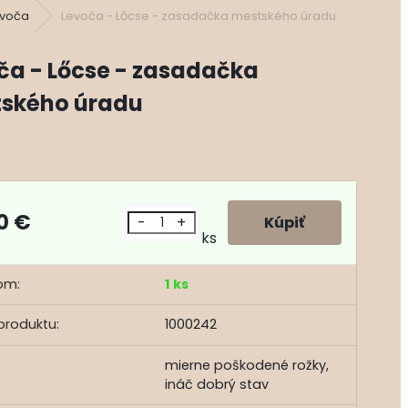
evoča
Levoča - Lőcse - zasadačka mestského úradu
ča - Lőcse - zasadačka
ského úradu
00 €
-
+
ks
om:
1 ks
produktu:
1000242
mierne poškodené rožky,
ináč dobrý stav