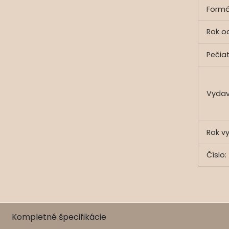
Formá
Rok o
Pečia
Vydav
Rok v
Číslo:
Kompletné špecifikácie