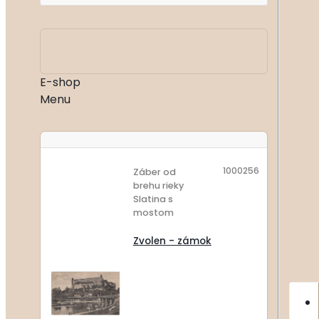
E-shop
Menu
1000256
Záber od
brehu rieky
Slatina s
mostom
Zvolen - zámok