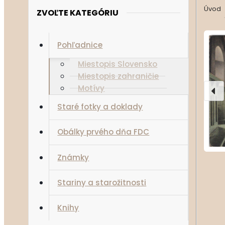
Úvod
ZVOĽTE KATEGÓRIU
Pohľadnice
Miestopis Slovensko
Miestopis zahraničie
Motívy
Staré fotky a doklady
Obálky prvého dňa FDC
Známky
Stariny a starožitnosti
Knihy