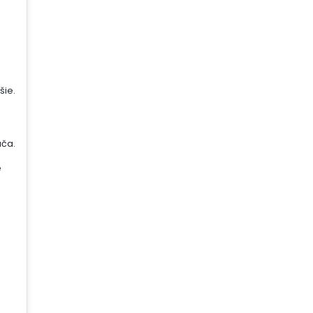
šie.
ača.
é
j