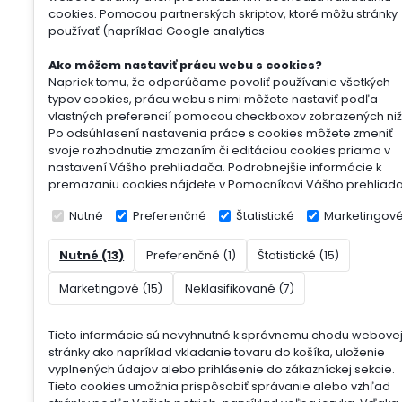
cookies. Pomocou partnerských skriptov, ktoré môžu stránky
používať (napríklad Google analytics
Ako môžem nastaviť prácu webu s cookies?
Napriek tomu, že odporúčame povoliť používanie všetkých
typov cookies, prácu webu s nimi môžete nastaviť podľa
vlastných preferencií pomocou checkboxov zobrazených niž
Po odsúhlasení nastavenia práce s cookies môžete zmeniť
svoje rozhodnutie zmazaním či editáciou cookies priamo v
nastavení Vášho prehliadača. Podrobnejšie informácie k
premazaniu cookies nájdete v Pomocníkovi Vášho prehliad
Nutné
Preferenčné
Štatistické
Marketingov
Nutné (13)
Preferenčné (1)
Štatistické (15)
Marketingové (15)
Neklasifikované (7)
Tieto informácie sú nevyhnutné k správnemu chodu webove
stránky ako napríklad vkladanie tovaru do košíka, uloženie
vyplnených údajov alebo prihlásenie do zákazníckej sekcie.
Tieto cookies umožnia prispôsobiť správanie alebo vzhľad