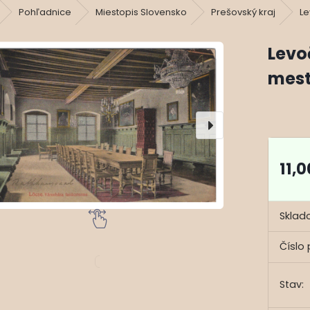
Pohľadnice
Miestopis Slovensko
Prešovský kraj
L
Levo
mest
11,
Sklad
Číslo 
Stav: