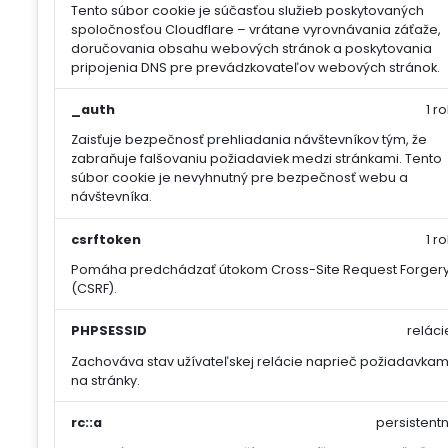
Tento súbor cookie je súčasťou služieb poskytovaných
spoločnosťou Cloudflare – vrátane vyrovnávania záťaže,
doručovania obsahu webových stránok a poskytovania
pripojenia DNS pre prevádzkovateľov webových stránok.
_auth
1 ro
Zaisťuje bezpečnosť prehliadania návštevníkov tým, že
zabraňuje falšovaniu požiadaviek medzi stránkami. Tento
súbor cookie je nevyhnutný pre bezpečnosť webu a
návštevníka.
csrftoken
1 ro
Pomáha predchádzať útokom Cross-Site Request Forger
(CSRF).
PHPSESSID
reláci
Zachováva stav užívateľskej relácie naprieč požiadavkam
na stránky.
rc::a
persistentn