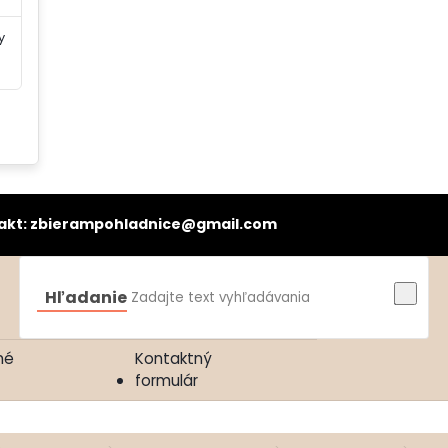
y
bierampohladnice@gmail.com
Hľadanie
né
Kontaktný
formulár