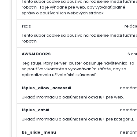
Tento súbor cookie sa používa na rozlíšenie medzi ľuďmi 
robotmi. To je výhodné pre web, aby vytvárať platné
správy o používaní ich webových stránok.
rc::c
reláci
Tento súbor cookie sa používa na rozlíšenie medzi ľuďmi 
robotmi.
AWSALBCORS
6 dn
Registruje, ktorý server-cluster obsluhuje návštevníka. To
sa používa v kontexte s vyrovnávaním záťaže, aby sa
optimalizovala užívateľská skúsenosť.
18plus_allow_access#
neznám
Ukladá informáciu o odsúhlasení okna 18+ pre web.
18plus_cat#
neznám
Ukladá informáciu o odsúhlasení okna 18+ pre kategóriu.
bs_slide_menu
neznám