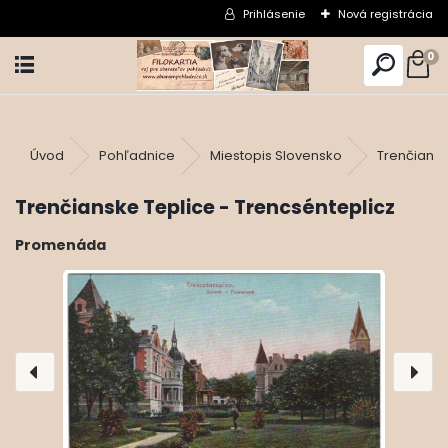
Prihlásenie
Nová registrácia
0
Úvod
Pohľadnice
Miestopis Slovensko
Trenčiansk
Trenčianske Teplice - Trencsénteplicz
Promenáda