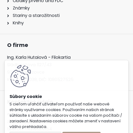
Obálky prvého dňa FDC
Známky
Stariny a starožitnosti
Knihy
O firme
Ing. Karla Hutaiová - Filokartia
Sládkovičova 1127/43
937 01 Želiezovce
IČO: 54291038, DIČ: 1080527525
Kontaktné údaje
S cieľom uľahčiť užívateľom používať naše webové
stránky využívame cookies. Používaním našich stránok
email:
súhlasíte s ukladaním súborov cookie na vašom počítači /
zbierampohladnice@gmail.com
zariadení. Nastavenia cookies môžete zmeniť v nastavení
vášho prehliadača.
telefón: +421911212154