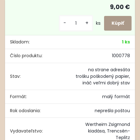
9,00 €
-
+
ks
Skladom:
1 ks
Číslo produktu:
1000778
na strane adresáta
Stav:
trošku poškodený papier,
ináč veľmi dobrý stav
Formát:
malý formát
Rok odoslania:
neprešla poštou
Wertheim Zsigmond
Vydavateľstvo:
kiadása, Trencsén-
Teplitz